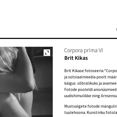
Corpora prima VI
Brit Kikas
Brit Kikase fotoseeria “Corpo
ja sotsiaalmeedia poolt määr
käigus sõbralikuks ja avamee
Fotode pooleldi anonüümsed
uudishimulikke ning õrnsensua
Mustvalgete fotode mängulin
tuulehoona. Kunstniku fotolab