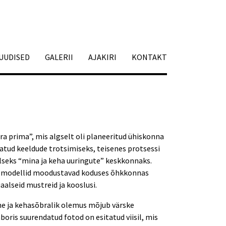
UUDISED
GALERII
AJAKIRI
KONTAKT
ra prima”, mis algselt oli planeeritud ühiskonna
atud keeldude trotsimiseks, teisenes protsessi
lseks “mina ja keha uuringute” keskkonnaks.
 modellid moodustavad koduses õhkkonnas
alseid mustreid ja kooslusi.
e ja kehasõbralik olemus mõjub värske
oris suurendatud fotod on esitatud viisil, mis