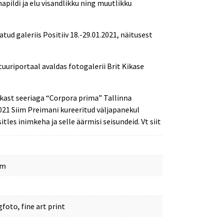
apildi ja elu visandlikku ning muutlikku
tud galeriis Positiiv 18.-29.01.2021, näitusest
uuriportaal avaldas fotogalerii Brit Kikase
Kikast seeriaga “Corpora prima” Tallinna
21 Siim Preimani kureeritud väljapanekul
sitles inimkeha ja selle äärmisi seisundeid. Vt
siit
cm
gfoto
,
fine art print