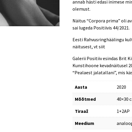
annab hästi edasi inimese min
olemust.
Näitus “Corpora prima” oli ava
sai lugeda Positiivis 44/2021.
Eesti Rahvusringhäälingu kult
näitusest, vt
siit
Galerii Positiiv esindas Brit 
Kunstihoone kevadnäitusel 20
“Pealaest jalatallani”, mis kä
Aasta
2020
Mõõtmed
40×30 
Tiraaž
1+2AP
Meedium
analoo